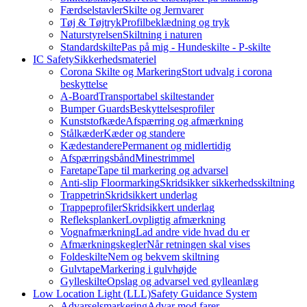
Færdselstavler
Skilte og Jernvarer
Tøj & Tøjtryk
Profilbeklædning og tryk
Naturstyrelsen
Skiltning i naturen
Standardskilte
Pas på mig - Hundeskilte - P-skilte
IC Safety
Sikkerhedsmateriel
Corona Skilte og Markering
Stort udvalg i corona
beskyttelse
A-Board
Transportabel skiltestander
Bumper Guards
Beskyttelsesprofiler
Kunststofkæde
Afspærring og afmærkning
Stålkæder
Kæder og standere
Kædestandere
Permanent og midlertidig
Afspærringsbånd
Minestrimmel
Faretape
Tape til markering og advarsel
Anti-slip Floormarking
Skridsikker sikkerhedsskiltning
Trappetrin
Skridsikkert underlag
Trappeprofiler
Skridsikkert underlag
Refleksplanker
Lovpligtig afmærkning
Vognafmærkning
Lad andre vide hvad du er
Afmærkningskegler
Når retningen skal vises
Foldeskilte
Nem og bekvem skiltning
Gulvtape
Markering i gulvhøjde
Gylleskilte
Opslag og advarsel ved gylleanlæg
Low Location Light (LLL)
Safety Guidance System
Advarselsmarkering
Advar mod farer