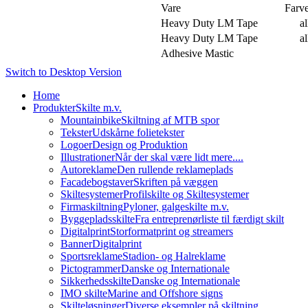
Vare
Farv
Heavy Duty LM Tape
al
Heavy Duty LM Tape
al
Adhesive Mastic
Switch to Desktop Version
Home
Produkter
Skilte m.v.
Mountainbike
Skiltning af MTB spor
Tekster
Udskårne folietekster
Logoer
Design og Produktion
Illustrationer
Når der skal være lidt mere....
Autoreklame
Den rullende reklameplads
Facadebogstaver
Skriften på væggen
Skiltesystemer
Profilskilte og Skiltesystemer
Firmaskiltning
Pyloner, galgeskilte m.v.
Byggepladsskilte
Fra entreprenørliste til færdigt skilt
Digitalprint
Storformatprint og streamers
Banner
Digitalprint
Sportsreklame
Stadion- og Halreklame
Pictogrammer
Danske og Internationale
Sikkerhedsskilte
Danske og Internationale
IMO skilte
Marine and Offshore signs
Skilteløsninger
Diverse eksempler på skiltning