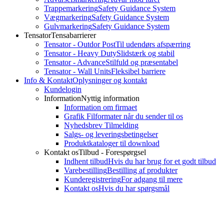
Trappemarkering
Safety Guidance System
Vægmarkering
Safety Guidance System
Gulvmarkering
Safety Guidance System
Tensator
Tensabarrierer
Tensator - Outdor Post
Til udendørs afspærring
Tensator - Heavy Duty
Slidstærk og stabil
Tensator - Advance
Stilfuld og præsentabel
Tensator - Wall Units
Fleksibel barriere
Info & Kontakt
Oplysninger og kontakt
Kundelogin
Information
Nyttig information
Information om firmaet
Grafik Filformater når du sender til os
Nyhedsbrev Tilmelding
Salgs- og leveringsbetingelser
Produktkataloger til download
Kontakt os
Tilbud - Forespørgsel
Indhent tilbud
Hvis du har brug for et godt tilbud
Varebestilling
Bestilling af produkter
Kunderegistrering
For adgang til mere
Kontakt os
Hvis du har spørgsmål