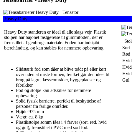
Heavy Duty
Heavy Duty standeren er ideel til alle slags vejr. Plastik
stolpen har bajonet fastgørelse til gummifoden, der er
Stol
fremstillet af genbrugsmateriale. Foden har indstøbt
Sort
bærehåndtag, og kan stables for nemmere opbevaring.
Rød
Hvid
Hvid
Slidstærk fod som tåler at blive trådt på eller kørt
Hvid
over uden at miste formen, hvilket gør den ideel til
brug på lagre, læsseområder, byggepladser og
Gul
fabrikker.
Fod og stolpe kan adskilles for nemmere
opbevaring.
Solid fysisk barrierre, perfekt til beskyttelse af
personer fra farlige områder.
Højde 975 mm
Vægt: ca. 8 kg
Plastikstolpe somm fåes i 4 farver (sort, rød, hvid
og gul), fremstillet i PVC med sort fod.