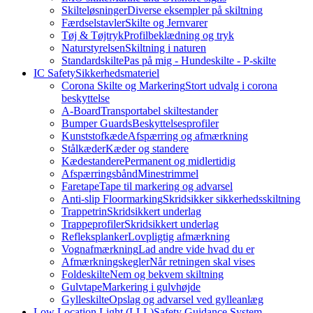
Skilteløsninger
Diverse eksempler på skiltning
Færdselstavler
Skilte og Jernvarer
Tøj & Tøjtryk
Profilbeklædning og tryk
Naturstyrelsen
Skiltning i naturen
Standardskilte
Pas på mig - Hundeskilte - P-skilte
IC Safety
Sikkerhedsmateriel
Corona Skilte og Markering
Stort udvalg i corona
beskyttelse
A-Board
Transportabel skiltestander
Bumper Guards
Beskyttelsesprofiler
Kunststofkæde
Afspærring og afmærkning
Stålkæder
Kæder og standere
Kædestandere
Permanent og midlertidig
Afspærringsbånd
Minestrimmel
Faretape
Tape til markering og advarsel
Anti-slip Floormarking
Skridsikker sikkerhedsskiltning
Trappetrin
Skridsikkert underlag
Trappeprofiler
Skridsikkert underlag
Refleksplanker
Lovpligtig afmærkning
Vognafmærkning
Lad andre vide hvad du er
Afmærkningskegler
Når retningen skal vises
Foldeskilte
Nem og bekvem skiltning
Gulvtape
Markering i gulvhøjde
Gylleskilte
Opslag og advarsel ved gylleanlæg
Low Location Light (LLL)
Safety Guidance System