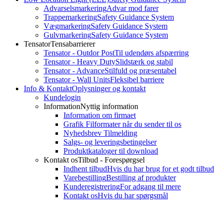
Advarselsmarkering
Advar mod farer
Trappemarkering
Safety Guidance System
Vægmarkering
Safety Guidance System
Gulvmarkering
Safety Guidance System
Tensator
Tensabarrierer
Tensator - Outdor Post
Til udendørs afspærring
Tensator - Heavy Duty
Slidstærk og stabil
Tensator - Advance
Stilfuld og præsentabel
Tensator - Wall Units
Fleksibel barriere
Info & Kontakt
Oplysninger og kontakt
Kundelogin
Information
Nyttig information
Information om firmaet
Grafik Filformater når du sender til os
Nyhedsbrev Tilmelding
Salgs- og leveringsbetingelser
Produktkataloger til download
Kontakt os
Tilbud - Forespørgsel
Indhent tilbud
Hvis du har brug for et godt tilbud
Varebestilling
Bestilling af produkter
Kunderegistrering
For adgang til mere
Kontakt os
Hvis du har spørgsmål