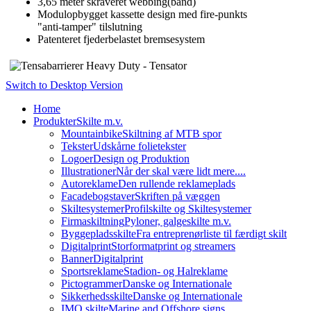
3,65 meter skraveret webbing(bånd)
Modulopbygget kassette design med fire-punkts
"anti-tamper" tilslutning
Patenteret fjederbelastet bremsesystem
Switch to Desktop Version
Home
Produkter
Skilte m.v.
Mountainbike
Skiltning af MTB spor
Tekster
Udskårne folietekster
Logoer
Design og Produktion
Illustrationer
Når der skal være lidt mere....
Autoreklame
Den rullende reklameplads
Facadebogstaver
Skriften på væggen
Skiltesystemer
Profilskilte og Skiltesystemer
Firmaskiltning
Pyloner, galgeskilte m.v.
Byggepladsskilte
Fra entreprenørliste til færdigt skilt
Digitalprint
Storformatprint og streamers
Banner
Digitalprint
Sportsreklame
Stadion- og Halreklame
Pictogrammer
Danske og Internationale
Sikkerhedsskilte
Danske og Internationale
IMO skilte
Marine and Offshore signs