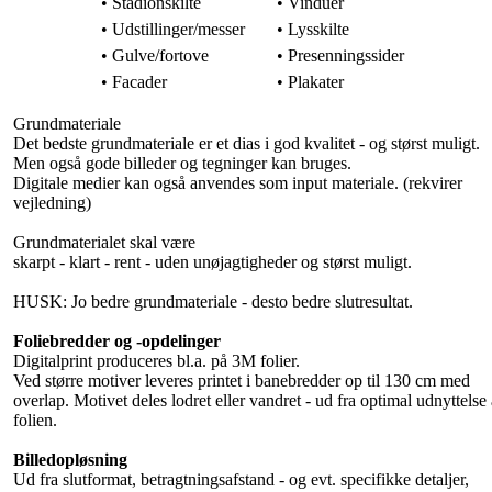
• Stadionskilte
• Vinduer
• Udstillinger/messer
• Lysskilte
• Gulve/fortove
• Presenningssider
• Facader
• Plakater
Grundmateriale
Det bedste grundmateriale er et dias i god kvalitet - og størst muligt.
Men også gode billeder og tegninger kan bruges.
Digitale medier kan også anvendes som input materiale. (rekvirer
vejledning)
Grundmaterialet skal være
skarpt - klart - rent - uden unøjagtigheder og størst muligt.
HUSK: Jo bedre grundmateriale - desto bedre slutresultat.
Foliebredder og -opdelinger
Digitalprint produceres bl.a. på 3M folier.
Ved større motiver leveres printet i banebredder op til 130 cm med
overlap. Motivet deles lodret eller vandret - ud fra optimal udnyttelse 
folien.
Billedopløsning
Ud fra slutformat, betragtningsafstand - og evt. specifikke detaljer,