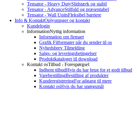
Tensator - Heavy Duty
Slidstærk og stabil
Tensator - Advance
Stilfuld og præsentabel
Tensator - Wall Units
Fleksibel barriere
Info & Kontakt
Oplysninger og kontakt
Kundelogin
Information
Nyttig information
Information om firmaet
Grafik Filformater når du sender til os
Nyhedsbrev Tilmelding
Salgs- og leveringsbetingelser
Produktkataloger til download
Kontakt os
Tilbud - Forespørgsel
Indhent tilbud
Hvis du har brug for et godt tilbud
Varebestilling
Bestilling af produkter
Kunderegistrering
For adgang til mere
Kontakt os
Hvis du har spørgsmål