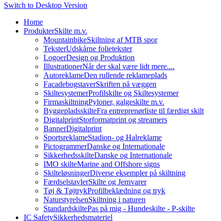
Switch to Desktop Version
Home
Produkter
Skilte m.v.
Mountainbike
Skiltning af MTB spor
Tekster
Udskårne folietekster
Logoer
Design og Produktion
Illustrationer
Når der skal være lidt mere....
Autoreklame
Den rullende reklameplads
Facadebogstaver
Skriften på væggen
Skiltesystemer
Profilskilte og Skiltesystemer
Firmaskiltning
Pyloner, galgeskilte m.v.
Byggepladsskilte
Fra entreprenørliste til færdigt skilt
Digitalprint
Storformatprint og streamers
Banner
Digitalprint
Sportsreklame
Stadion- og Halreklame
Pictogrammer
Danske og Internationale
Sikkerhedsskilte
Danske og Internationale
IMO skilte
Marine and Offshore signs
Skilteløsninger
Diverse eksempler på skiltning
Færdselstavler
Skilte og Jernvarer
Tøj & Tøjtryk
Profilbeklædning og tryk
Naturstyrelsen
Skiltning i naturen
Standardskilte
Pas på mig - Hundeskilte - P-skilte
IC Safety
Sikkerhedsmateriel