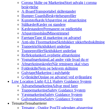
Corona Skilte og Markering
Stort udvalg i corona
beskyttelse
A-Board
Transportabel skiltestander
Bumper Guards
Beskyttelsesprofiler
Kunststofkæde
Afspærring og afmærkning
Stålkæder
Kæder og standere
Kædestandere
Permanent og midlertidig
Afspærringsbånd
Minestrimmel
Faretape
Tape til markering og advarsel
Anti-slip Floormarking
Skridsikker sikkerhedsskiltning
Trappetrin
Skridsikkert underlag
Trappeprofiler
Skridsikkert underlag
Refleksplanker
Lovpligtig afmærkning
Vognafmærkning
Lad andre vide hvad du er
Afmærkningskegler
Når retningen skal vises
Foldeskilte
Nem og bekvem skiltning
Gulvtape
Markering i gulvhøjde
Gylleskilte
Opslag og advarsel ved gylleanlæg
Low Location Light (LLL)
Safety Guidance System
Advarselsmarkering
Advar mod farer
Trappemarkering
Safety Guidance System
Vægmarkering
Safety Guidance System
Gulvmarkering
Safety Guidance System
Tensator
Tensabarrierer
Tensator - Outdor Post
Til udendørs afspærring