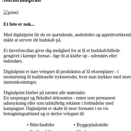
Et foto er nok...
Med digitalprint får du en spændende, anderledes og appetitvækkend
måde at servere dit budskab på.
Et farvefoto/dias giver dig mulighed for at få et budskab/billede
gengivet i kæmpe format - lige til at klæbe op - udendørs eller
indendørs.
Digitalprint er især velegnet til produktion af få eksemplarer - i
modsætning til traditionelle trykmetoder, hvor man trækkes med store
startomkostninger.
Digitalprint klæber på næsten alle materialer.
En særpræget og fleksibel dekoration - enten som permanent
udsmykning eller som udskiftelig reklame i forbindelse med
kampagner. Digitalprint er skabt til store formater i en vis
betragtningsafstand og er derfor velegnet til:
• Biler/lastbiler
• Byggepladsskilte