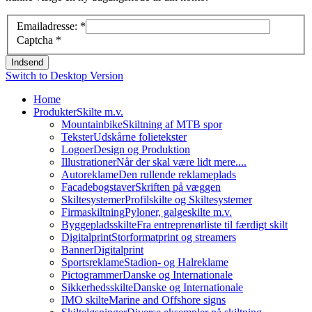
Emailadresse:
*
Captcha
*
Indsend
Switch to Desktop Version
Home
Produkter
Skilte m.v.
Mountainbike
Skiltning af MTB spor
Tekster
Udskårne folietekster
Logoer
Design og Produktion
Illustrationer
Når der skal være lidt mere....
Autoreklame
Den rullende reklameplads
Facadebogstaver
Skriften på væggen
Skiltesystemer
Profilskilte og Skiltesystemer
Firmaskiltning
Pyloner, galgeskilte m.v.
Byggepladsskilte
Fra entreprenørliste til færdigt skilt
Digitalprint
Storformatprint og streamers
Banner
Digitalprint
Sportsreklame
Stadion- og Halreklame
Pictogrammer
Danske og Internationale
Sikkerhedsskilte
Danske og Internationale
IMO skilte
Marine and Offshore signs