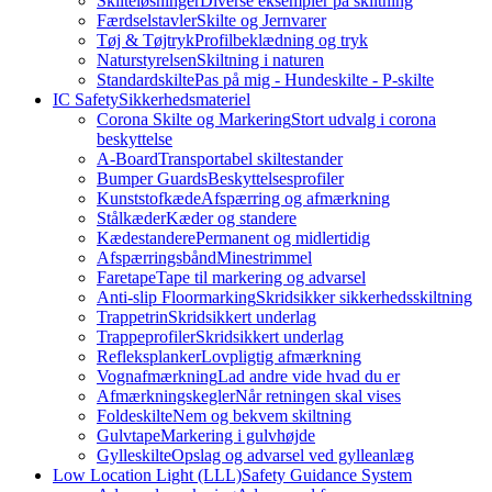
Skilteløsninger
Diverse eksempler på skiltning
Færdselstavler
Skilte og Jernvarer
Tøj & Tøjtryk
Profilbeklædning og tryk
Naturstyrelsen
Skiltning i naturen
Standardskilte
Pas på mig - Hundeskilte - P-skilte
IC Safety
Sikkerhedsmateriel
Corona Skilte og Markering
Stort udvalg i corona
beskyttelse
A-Board
Transportabel skiltestander
Bumper Guards
Beskyttelsesprofiler
Kunststofkæde
Afspærring og afmærkning
Stålkæder
Kæder og standere
Kædestandere
Permanent og midlertidig
Afspærringsbånd
Minestrimmel
Faretape
Tape til markering og advarsel
Anti-slip Floormarking
Skridsikker sikkerhedsskiltning
Trappetrin
Skridsikkert underlag
Trappeprofiler
Skridsikkert underlag
Refleksplanker
Lovpligtig afmærkning
Vognafmærkning
Lad andre vide hvad du er
Afmærkningskegler
Når retningen skal vises
Foldeskilte
Nem og bekvem skiltning
Gulvtape
Markering i gulvhøjde
Gylleskilte
Opslag og advarsel ved gylleanlæg
Low Location Light (LLL)
Safety Guidance System